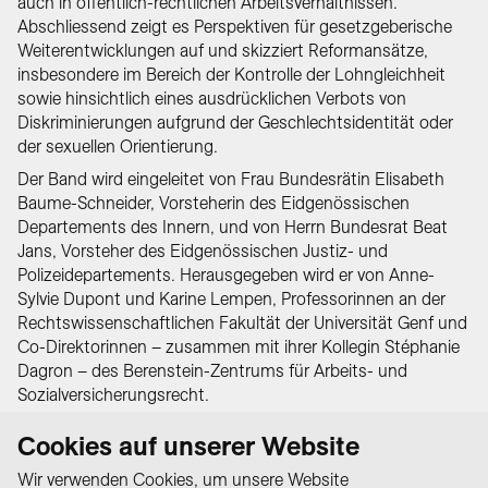
auch in öffentlich-rechtlichen Arbeitsverhältnissen.
Abschliessend zeigt es Perspektiven für gesetzgeberische
Weiterentwicklungen auf und skizziert Reformansätze,
insbesondere im Bereich der Kontrolle der Lohngleichheit
sowie hinsichtlich eines ausdrücklichen Verbots von
Diskriminierungen aufgrund der Geschlechtsidentität oder
der sexuellen Orientierung.
Der Band wird eingeleitet von Frau Bundesrätin Elisabeth
Baume-Schneider, Vorsteherin des Eidgenössischen
Departements des Innern, und von Herrn Bundesrat Beat
Jans, Vorsteher des Eidgenössischen Justiz- und
Polizeidepartements. Herausgegeben wird er von Anne-
Sylvie Dupont und Karine Lempen, Professorinnen an der
Rechtswissenschaftlichen Fakultät der Universität Genf und
Co-Direktorinnen – zusammen mit ihrer Kollegin Stéphanie
Dagron – des Berenstein-Zentrums für Arbeits- und
Sozialversicherungsrecht.
Nouvelle parution: 30 ans de Loi fédérale sur
Cookies auf unserer Website
l'égalité (2026). Karine Lempen / Anne-Sylvie
Dupont (édit.)
Wir verwenden Cookies, um unsere Website