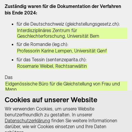
Zuständig waren für die Dokumentation der Verfahren
bis Ende 2024:
für die Deutschschweiz (gleichstellungsgesetz.ch):
Interdisziplinäres Zentrum für
Geschlechterforschung, Universität Bern
für die Romandie (leg.ch):
Professorin Karine Lempen, Universität Genf
für das Tessin (sentenzeparita.ch):
Rosemarie Weibel, Rechtsanwältin
Das
Eidgenössische Büro für die Gleichstellung von Frau und
Mann
unterstützte den Aufbau des Wissensportals und die
Cookies auf unserer Website
Fusion der Datenbanken im Rahmen der Finanzhilfen nach
dem Gleichstellungsgesetz.
Wir verwenden Cookies, um unsere Website
benutzerfreundlich zu gestalten. In unserer
Datenschutzerklärung
finden Sie weitere Informationen
darüber, wie wir Cookies einsetzen und Ihre Daten
Datenschutz