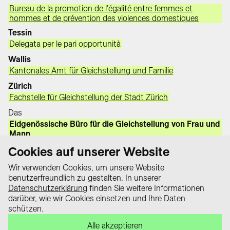
Bureau de la promotion de l'égalité entre femmes et
hommes et de prévention des violences domestiques
Tessin
Delegata per le pari opportunità
Wallis
Kantonales Amt für Gleichstellung und Familie
Zürich
Fachstelle für Gleichstellung der Stadt Zürich
Das
Eidgenössische Büro für die Gleichstellung von Frau und
Mann
unterstützte den Aufbau des Wissensportals und die
Cookies auf unserer Website
Fusion der Datenbanken im Rahmen der Finanzhilfen nach
dem Gleichstellungsgesetz.
Wir verwenden Cookies, um unsere Website
benutzerfreundlich zu gestalten. In unserer
Datenschutzerklärung
finden Sie weitere Informationen
darüber, wie wir Cookies einsetzen und Ihre Daten
Datenschutz
schützen.
Impressum
Das Wissensportal «equality law –
Alle akzeptieren
Kontakt