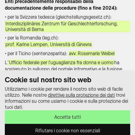
Enti precedentemente responsabili della
documentazione delle procedure (fino a fine 2024):
• per la Svizzera tedesca (gleichstellungsgesetz.ch):
Interdisziplinäres Zentrum für Geschlechterforschung,
Università di Berna
• per la Romandia (leg.ch):
prof. Karine Lempen, Università di Ginevra
• per il Ticino (sentenzeparita):
avv. Rosemarie Weibel
L'
Ufficio federale per l'uguaglianza fra donna e uomo
ha
sostenuto lo sviluppo del portale informativo e la fusione
delle banche dati nell’ambito degli aiuti finanziari forniti ai
Cookie sul nostro sito web
sensi della legge federale sulla parità dei sessi.
Utilizziamo i cookie per rendere il nostro sito web di facile
utilizzo. Nelle nostre
direttive sulla protezione dei dati
trovi
informazioni su come usiamo i cookie e sulla protezione dei
Protezione dati
tuoi dati.
Impressum
Il portale informativo «equality law –
Accetta tutti
Contatti
tutto sulla legge sulla parità» è un
progetto della Conferenza svizzera
Rifiutare i cookie non essenziali
delle/dei delegate/i alla parità.