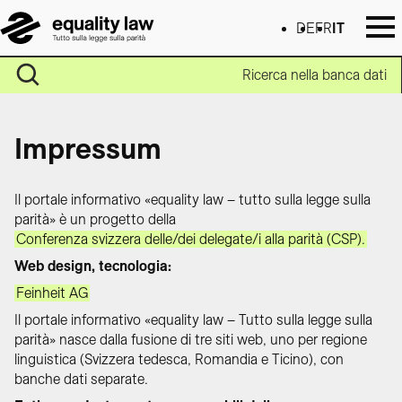
DE
FR
IT
Ricerca nella banca dati
Impressum
Il portale informativo «equality law – tutto sulla legge sulla
parità» è un progetto della
Conferenza svizzera delle/dei delegate/i alla parità (CSP).
Web design, tecnologia:
Feinheit AG
Il portale informativo «equality law – Tutto sulla legge sulla
parità» nasce dalla fusione di tre siti web, uno per regione
linguistica (Svizzera tedesca, Romandia e Ticino), con
banche dati separate.