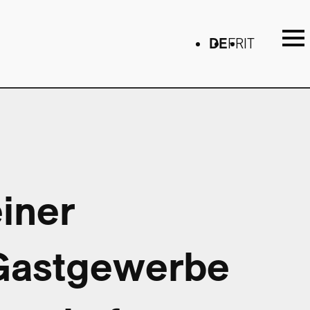
DE
FR
IT
iner
 Gastgewerbe