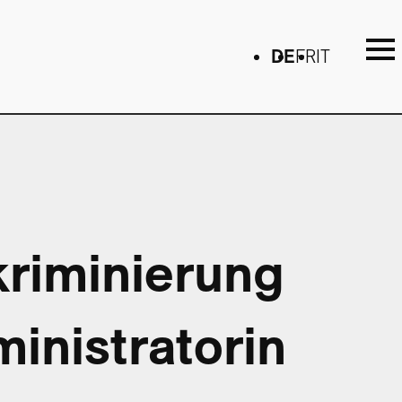
DE
FR
IT
riminierung
inistratorin