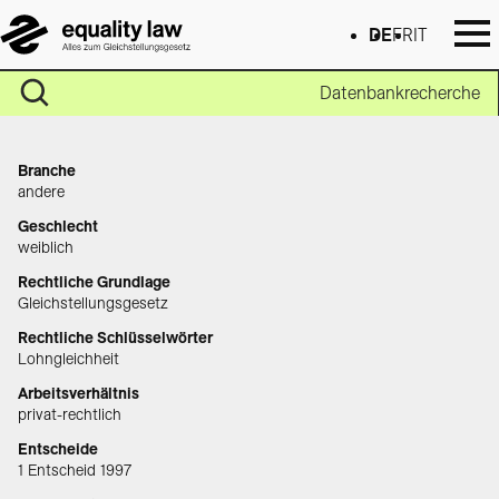
DE
FR
IT
Datenbankrecherche
Branche
andere
Geschlecht
weiblich
Rechtliche Grundlage
Gleichstellungsgesetz
Rechtliche Schlüsselwörter
Lohngleichheit
Arbeitsverhältnis
privat-rechtlich
Entscheide
1 Entscheid 1997