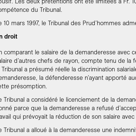
busif. Les deux prétentions ont été limitées à Fr. 
ompétence du Tribunal.
e 10 mars 1997, le Tribunal des Prud’hommes adme
n droit
n comparant le salaire de la demanderesse avec cel
alaire d’autres chefs de rayon, compte tenu de la 
e Tribunal a présumé réelle la discrimination salaria
emanderesse, la défenderesse n’ayant apporté au
ette présomption.
e Tribunal a considéré le licenciement de la dema
onné parce que la demanderesse a refusé d’accept
ravail qui prévoyait la réduction de son salaire ave
e Tribunal a alloué à la demanderesse une indemnit