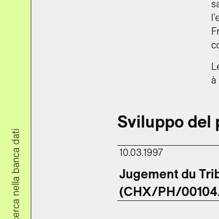
s
l
F
c
L
à
Sviluppo del
Ricerca nella banca dati
10.03.1997
Jugement du Trib
(CHX/PH/00104/