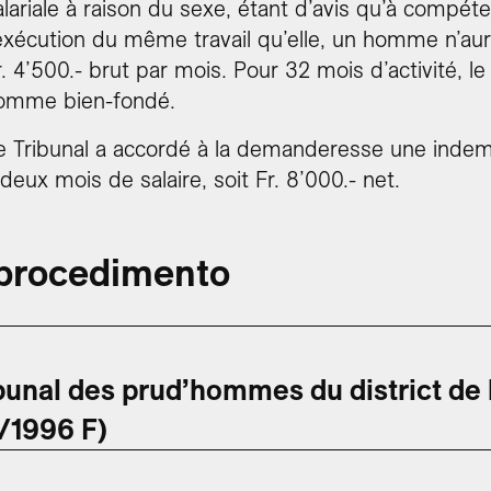
alariale à raison du sexe, étant d’avis qu’à compé
’exécution du même travail qu’elle, un homme n’aur
r. 4’500.- brut par mois. Pour 32 mois d’activité, l
omme bien-fondé.
e Tribunal a accordé à la demanderesse une indemn
 deux mois de salaire, soit Fr. 8’000.- net.
 procedimento
unal des prud’hommes du district de
1996 F)