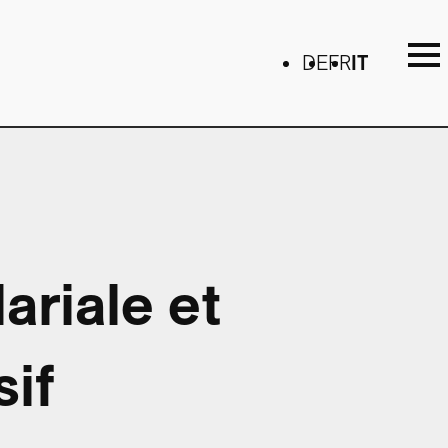
DE
FR
IT
ariale et
sif