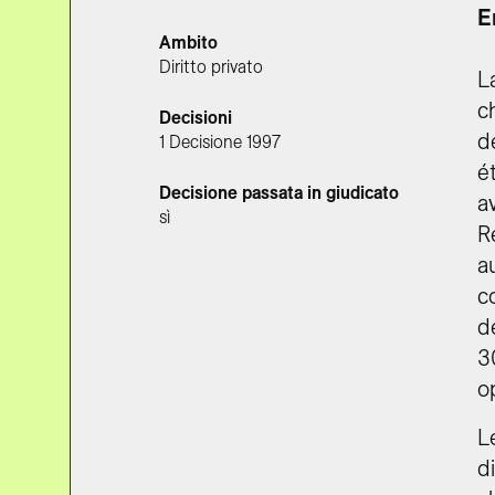
E
Ambito
Diritto privato
L
c
Decisioni
d
1 Decisione 1997
é
Decisione passata in giudicato
a
sì
R
a
c
d
3
o
L
d