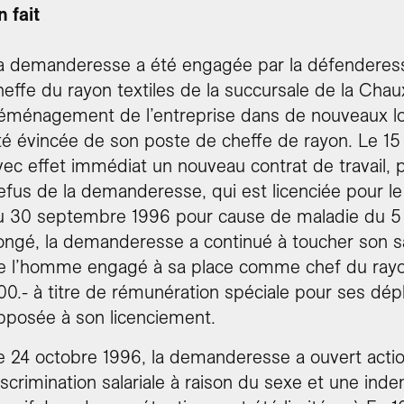
n fait
a demanderesse a été engagée par la défenderess
heffe du rayon textiles de la succursale de la Chau
éménagement de l’entreprise dans de nouveaux lo
té évincée de son poste de cheffe de rayon. Le 15
vec effet immédiat un nouveau contrat de travail, p
efus de la demanderesse, qui est licenciée pour l
u 30 septembre 1996 pour cause de maladie du 5 au
ongé, la demanderesse a continué à toucher son sal
e l’homme engagé à sa place comme chef du rayon te
00.- à titre de rémunération spéciale pour ses d
pposée à son licenciement.
e 24 octobre 1996, la demanderesse a ouvert actio
iscrimination salariale à raison du sexe et une ind