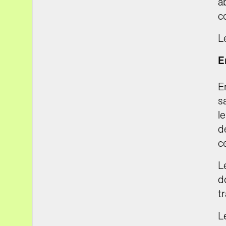
a
c
L
E
E
s
l
d
c
L
d
t
L