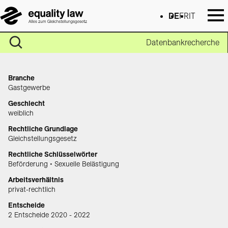
DE
FR
IT
Datenbankrecherche
Branche
Gastgewerbe
Geschlecht
weiblich
Rechtliche Grundlage
Gleichstellungsgesetz
Rechtliche Schlüsselwörter
Beförderung • Sexuelle Belästigung
Arbeitsverhältnis
privat-rechtlich
Entscheide
2 Entscheide 2020 - 2022