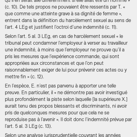
qu’il en serait allé différemment si elle avait été un homme »
(c. 10). De tels propos ne pouvaient être ressentis par T. «
que comme une atteinte grave à sa dignité de femme »,
entrent dans la définition du harcèlement sexuel au sens de
l’art. 4 LEg et justifient l’octroi d’une indemnité (c. 11).
Selon l’art. 5 al. 3 LEg, en cas de harcèlement sexuel « le
tribunal peut condamner l’employeur à verser au travailleur
une indemnité, à moins que l’employeur ne prouve qu’il a
pris les mesures que l’expérience commande, qui sont
appropriées aux circonstances et que l’on peut
raisonnablement exiger de lui pour prévenir ces actes ou y
mettre fin » (c. 12).
En l’espèce, E. n’est pas parvenu à apporter une telle
preuve. En particulier, il « ne démontre pas avoir investigué
plus profondément la piste selon laquelle [la supérieure X.]
aurait tenu des propos blessants et discriminants, ni avoir
pris de quelconques mesures pour que cela ne se
reproduise pas à l’avenir ». Il doit donc l’indemnité prévue par
l’art. 5 al. 3 LEg (c. 13).
Selon une analyse jurisprudentielle couvrant les années