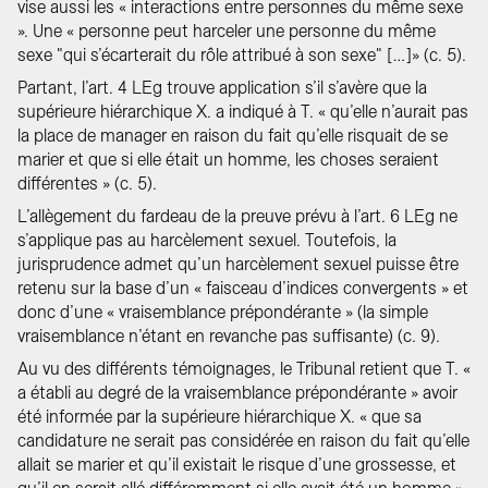
vise aussi les « interactions entre personnes du même sexe
». Une « personne peut harceler une personne du même
sexe "qui s’écarterait du rôle attribué à son sexe" […]» (c. 5).
Partant, l’art. 4 LEg trouve application s’il s’avère que la
supérieure hiérarchique X. a indiqué à T. « qu’elle n’aurait pas
la place de manager en raison du fait qu’elle risquait de se
marier et que si elle était un homme, les choses seraient
différentes » (c. 5).
L’allègement du fardeau de la preuve prévu à l’art. 6 LEg ne
s’applique pas au harcèlement sexuel. Toutefois, la
jurisprudence admet qu’un harcèlement sexuel puisse être
retenu sur la base d’un « faisceau d’indices convergents » et
donc d’une « vraisemblance prépondérante » (la simple
vraisemblance n’étant en revanche pas suffisante) (c. 9).
Au vu des différents témoignages, le Tribunal retient que T. «
a établi au degré de la vraisemblance prépondérante » avoir
été informée par la supérieure hiérarchique X. « que sa
candidature ne serait pas considérée en raison du fait qu’elle
allait se marier et qu’il existait le risque d’une grossesse, et