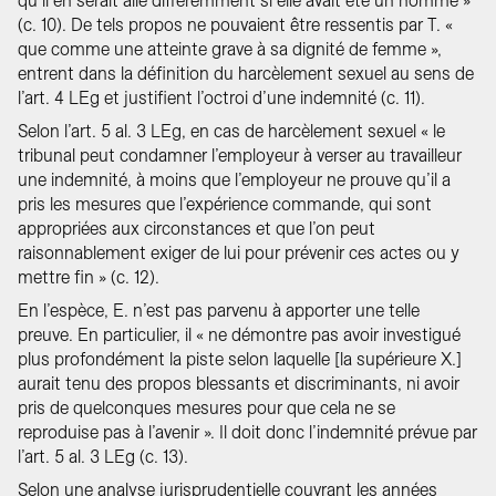
qu’il en serait allé différemment si elle avait été un homme »
(c. 10). De tels propos ne pouvaient être ressentis par T. «
que comme une atteinte grave à sa dignité de femme »,
entrent dans la définition du harcèlement sexuel au sens de
l’art. 4 LEg et justifient l’octroi d’une indemnité (c. 11).
Selon l’art. 5 al. 3 LEg, en cas de harcèlement sexuel « le
tribunal peut condamner l’employeur à verser au travailleur
une indemnité, à moins que l’employeur ne prouve qu’il a
pris les mesures que l’expérience commande, qui sont
appropriées aux circonstances et que l’on peut
raisonnablement exiger de lui pour prévenir ces actes ou y
mettre fin » (c. 12).
En l’espèce, E. n’est pas parvenu à apporter une telle
preuve. En particulier, il « ne démontre pas avoir investigué
plus profondément la piste selon laquelle [la supérieure X.]
aurait tenu des propos blessants et discriminants, ni avoir
pris de quelconques mesures pour que cela ne se
reproduise pas à l’avenir ». Il doit donc l’indemnité prévue par
l’art. 5 al. 3 LEg (c. 13).
Selon une analyse jurisprudentielle couvrant les années