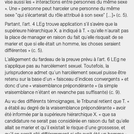
vise aussi les « interactions entre personnes du même sexe
». Une « personne peut harceler une personne du même
sexe "qui s’écarterait du rôle attribué à son sexe" […]» (c. 5).
Partant, l’art. 4 LEg trouve application s’il s’avère que la
supérieure hiérarchique X. a indiqué à T. « qu’elle n’aurait pas
la place de manager en raison du fait qu’elle risquait de se
marier et que si elle était un homme, les choses seraient
différentes » (c. 5).
L’allègement du fardeau de la preuve prévu à l’art. 6 LEg ne
s’applique pas au harcèlement sexuel. Toutefois, la
jurisprudence admet qu’un harcèlement sexuel puisse être
retenu sur la base d’un « faisceau d’indices convergents » et
donc d’une « vraisemblance prépondérante » (la simple
vraisemblance n’étant en revanche pas suffisante) (c. 9).
Au vu des différents témoignages, le Tribunal retient que T. «
a établi au degré de la vraisemblance prépondérante » avoir
été informée par la supérieure hiérarchique X. « que sa
candidature ne serait pas considérée en raison du fait qu’elle
allait se marier et qu’il existait le risque d’une grossesse, et