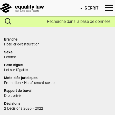
DE
FR
IT
Recherche dans la base de données
Branche
Hôtellerie-restauration
Sexe
Femme
Base légale
Loi sur l’égalité
Mots-clés juridiques
Promotion • Harcèlement sexuel
Rapport de travail
Droit privé
Décisions
2 Décisions 2020 - 2022