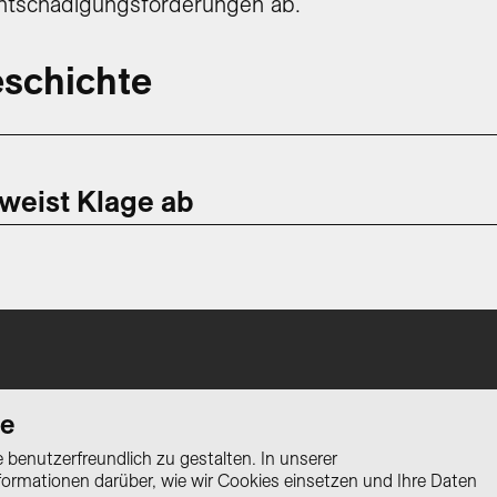
ntschädigungsforderungen ab.
schichte
weist Klage ab
stellungsgesetz» ist ein Projekt der
te
auftragten.
benutzerfreundlich zu gestalten. In unserer
nformationen darüber, wie wir Cookies einsetzen und Ihre Daten