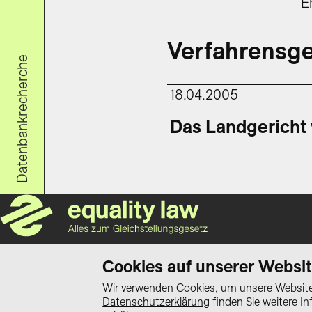
E
Verfahrensge
Datenbankrecherche
18.04.2005
Das Landgericht 
Das Wissensportal «equality law – Alles zum Gleich
Cookies auf unserer Websi
Schweizerischen Konferenz der Gleichstellungsbe
Wir verwenden Cookies, um unsere Website 
Datenschutzerklärung
finden Sie weitere I