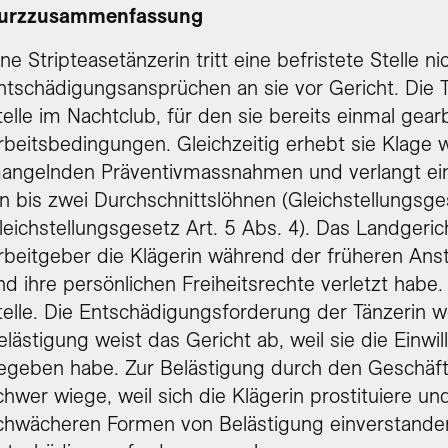
urzzusammenfassung
ine Stripteasetänzerin tritt eine befristete Stelle 
ntschädigungsansprüchen an sie vor Gericht. Die T
telle im Nachtclub, für den sie bereits einmal gear
rbeitsbedingungen. Gleichzeitig erhebt sie Klage 
angelnden Präventivmassnahmen und verlangt ei
in bis zwei Durchschnittslöhnen (Gleichstellungsge
leichstellungsgesetz Art. 5 Abs. 4). Das Landger
rbeitgeber die Klägerin während der früheren A
nd ihre persönlichen Freiheitsrechte verletzt habe.
telle. Die Entschädigungsforderung der Tänzerin
elästigung weist das Gericht ab, weil sie die Einwi
egeben habe. Zur Belästigung durch den Geschäftsf
chwer wiege, weil sich die Klägerin prostituiere u
chwächeren Formen von Belästigung einverstanden