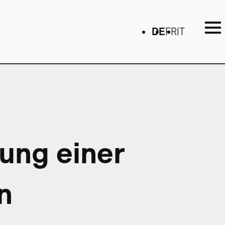
DE
FR
IT
gung einer
n