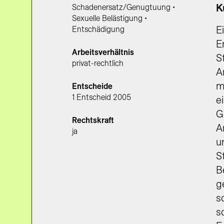
K
Schadenersatz/Genugtuung •
Sexuelle Belästigung •
E
Entschädigung
E
Arbeitsverhältnis
S
privat-rechtlich
A
m
Entscheide
1 Entscheid 2005
e
G
Rechtskraft
A
ja
u
S
B
g
s
s