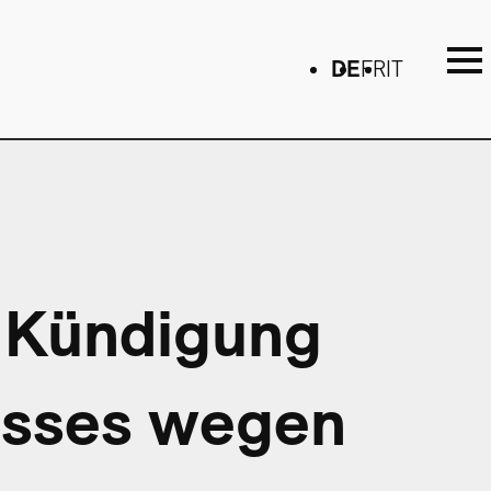
DE
FR
IT
e Kündigung
isses wegen