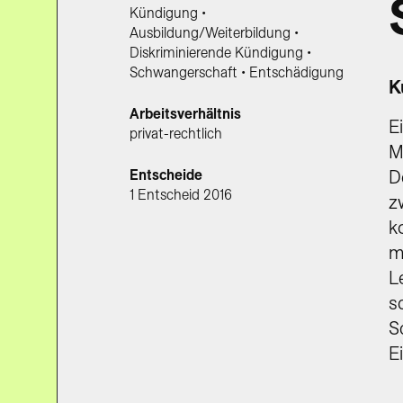
Kündigung •
Ausbildung/Weiterbildung •
Diskriminierende Kündigung •
Schwangerschaft • Entschädigung
K
Arbeitsverhältnis
E
privat-rechtlich
M
Entscheide
D
1 Entscheid 2016
z
k
m
L
s
S
E