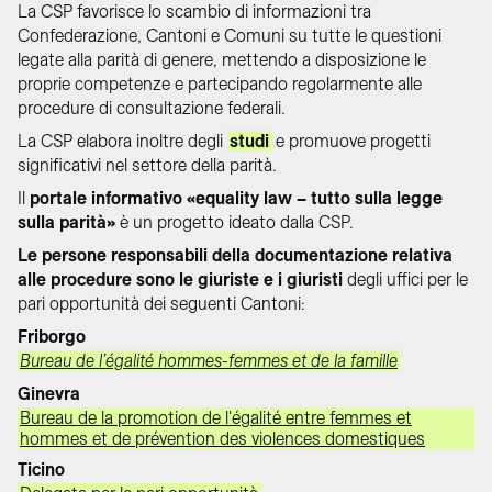
La CSP favorisce lo scambio di informazioni tra
Confederazione, Cantoni e Comuni su tutte le questioni
legate alla parità di genere, mettendo a disposizione le
proprie competenze e partecipando regolarmente alle
procedure di consultazione federali.
La CSP elabora inoltre degli
studi
e promuove progetti
significativi nel settore della parità.
Il
portale informativo «equality law – tutto sulla legge
sulla parità»
è un progetto ideato dalla CSP.
Le persone responsabili della documentazione relativa
alle procedure sono le giuriste e i giuristi
degli uffici per le
pari opportunità dei seguenti Cantoni:
Friborgo
Bureau de l’égalité hommes-femmes et de la famille
Ginevra
Bureau de la promotion de l'égalité entre femmes et
hommes et de prévention des violences domestiques
Ticino