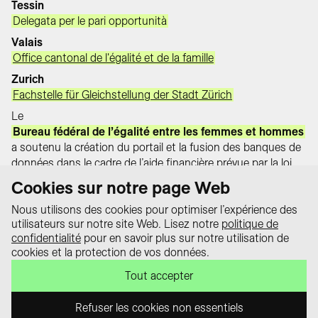
Tessin
Delegata per le pari opportunità
Valais
Office cantonal de l'égalité et de la famille
Zurich
Fachstelle für Gleichstellung der Stadt Zürich
Le
Bureau fédéral de l’égalité entre les femmes et hommes
a soutenu la création du portail et la fusion des banques de
données dans le cadre de l’aide financière prévue par la loi
sur l’égalité.
Cookies sur notre page Web
Nous utilisons des cookies pour optimiser l’expérience des
utilisateurs sur notre site Web. Lisez notre
politique de
Protection des
confidentialité
pour en savoir plus sur notre utilisation de
données
cookies et la protection de vos données.
Le portail « equality law – Tout sur la
Impressum
loi sur l’égalité » est un projet de la
Tout accepter
Contact
Conférence suisse des délégué·e·s
à l’égalité.
Refuser les cookies non essentiels