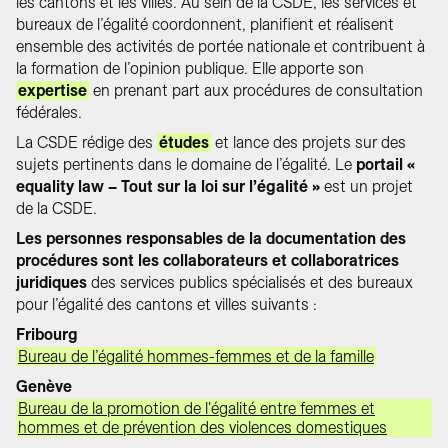
les cantons et les villes. Au sein de la CSDE, les services et
bureaux de l’égalité coordonnent, planifient et réalisent
ensemble des activités de portée nationale et contribuent à
la formation de l’opinion publique. Elle apporte son
expertise
en prenant part aux procédures de consultation
fédérales.
La CSDE rédige des
études
et lance des projets sur des
sujets pertinents dans le domaine de l’égalité. Le
portail «
equality law – Tout sur la loi sur l’égalité »
est un projet
de la CSDE.
Les personnes responsables de la documentation des
procédures sont les collaborateurs et collaboratrices
juridiques
des services publics spécialisés et des bureaux
pour l’égalité des cantons et villes suivants :
Fribourg
Bureau de l’égalité hommes-femmes et de la famille
Genève
Bureau de la promotion de l'égalité entre femmes et
hommes et de prévention des violences domestiques