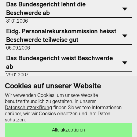
Das Bundesgericht lehnt die
Beschwerde ab
31.01.2006
Eidg. Personalrekurskommission heisst
Beschwerde teilweise gut
06.09.2006
Das Bundesgericht weist Beschwerde
ab
29.01.2007
Das Bundesverwaltungsgericht weist
Cookies auf unserer Website
Gesuch um Erläuterung ab
Wir verwenden Cookies, um unsere Website
benutzerfreundlich zu gestalten. In unserer
Datenschutzerklärung
finden Sie weitere Informationen
darüber, wie wir Cookies einsetzen und Ihre Daten
Datenschutz
schützen.
Impressum
Das Wissensportal «equality law –
Alle akzeptieren
Kontakt
Alles zum Gleichstellungsgesetz» ist