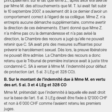
principalement sur le fait que Mme Z., après avoir été avertie
par Mme M. des attouchements que M. T. lui avait fait subir
le 10 septembre 2007, a seulement dit à ce dernier d’avoir un
comportement correct à l’égard de sa collègue. Mme Z. n’a
entrepris aucune démarche supplémentaire, comme avertir
la direction de ces évènements. Etant donné que Mme Z.
n’a même pas cru la demanderesse et n’a pas avisé la
direction, la Chambre des recours a jugé qu’elle ne pouvait
retenir que C. SA avait pris des mesures suffisantes pour
prévenir le harcèlement sexuel. Dès lors, la preuve libératoire
ne pouvait être admise. La Chambre des recours a donc
retenu que le Tribunal de première instance avait à juste titre
condamné C. SA à verser à Mme M. l’indemnité pour défaut
de protection (art. 5 al. 3 LEg et 328 CO).
B. Sur le montant de l’indemnité due à Mme M. en vertu
des art. 5 al. 3 et 4 LEg et 328 CO
Mme M. prétendait que l’indemnité à laquelle elle avait droit
sur la base de l’art. 5 al. 3 LEg devait être fixée à 12'000 CHF
et non à 6’000 CHF comme l’avaient retenu les premiers
juges.