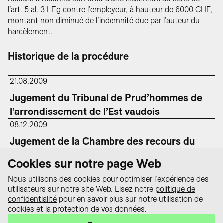
l’art. 5 al. 3 LEg contre l’employeur, à hauteur de 6000 CHF,
montant non diminué de l’indemnité due par l’auteur du
harcèlement.
Historique de la procédure
21.08.2009
Jugement du Tribunal de Prud’hommes de
l’arrondissement de l’Est vaudois
08.12.2009
Jugement de la Chambre des recours du
Tribunal cantonal
Cookies sur notre page Web
Nous utilisons des cookies pour optimiser l’expérience des
utilisateurs sur notre site Web. Lisez notre
politique de
Protection des
confidentialité
pour en savoir plus sur notre utilisation de
données
cookies et la protection de vos données.
Le portail « equality law – Tout sur la
Impressum
loi sur l’égalité » est un projet de la