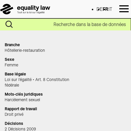
DE
FR
IT
Recherche dans la base de données
Branche
Hôtellerie-restauration
Sexe
Femme
Base légale
Loi sur l’égalité • Art. 8 Constitution
fédérale
Mots-clés juridiques
Harcèlement sexuel
Rapport de travail
Droit privé
Décisions
2 Décisions 2009