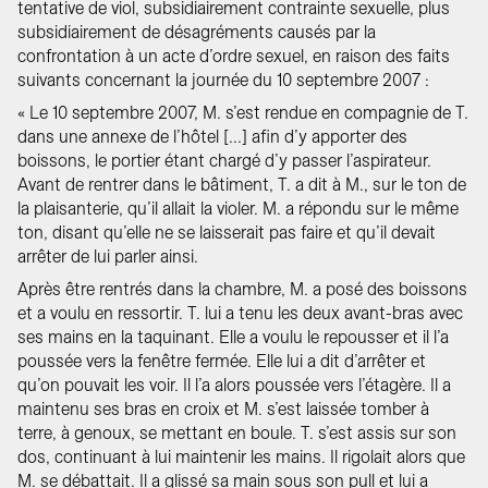
tentative de viol, subsidiairement contrainte sexuelle, plus
subsidiairement de désagréments causés par la
confrontation à un acte d’ordre sexuel, en raison des faits
suivants concernant la journée du 10 septembre 2007 :
« Le 10 septembre 2007, M. s’est rendue en compagnie de T.
dans une annexe de l’hôtel [...] afin d’y apporter des
boissons, le portier étant chargé d’y passer l’aspirateur.
Avant de rentrer dans le bâtiment, T. a dit à M., sur le ton de
la plaisanterie, qu’il allait la violer. M. a répondu sur le même
ton, disant qu’elle ne se laisserait pas faire et qu’il devait
arrêter de lui parler ainsi.
Après être rentrés dans la chambre, M. a posé des boissons
et a voulu en ressortir. T. lui a tenu les deux avant-bras avec
ses mains en la taquinant. Elle a voulu le repousser et il l’a
poussée vers la fenêtre fermée. Elle lui a dit d’arrêter et
qu’on pouvait les voir. Il l’a alors poussée vers l’étagère. Il a
maintenu ses bras en croix et M. s’est laissée tomber à
terre, à genoux, se mettant en boule. T. s’est assis sur son
dos, continuant à lui maintenir les mains. Il rigolait alors que
M. se débattait. Il a glissé sa main sous son pull et lui a