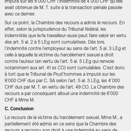
imputé sur les 6'000 CHF l’indemnité de 4’000 CHF qu’elle
avait obtenue de M. T. suite à la transaction pénale passée
avec ce dernier.
Sur ce point, la Chambre des recours a admis le recours. En
effet, selon la jurisprudence du Tribunal fédéral, les
indemnités que le/la travailleur-euse peut faire valoir en vertu
des art. 5 al. 2 à 5 LEg sont cumulatives. Dès lors,
l’indemnité contre l’employeur au sens de l’art. 5 al. 3 LEg et
celle à laquelle la victime du harcèlement sexuel a droit
contre l’auteur (en vertu de l’art. 5 al. 5 LEg qui renvoie
notamment aux art. 41 ss CO) sont cumulables. C’est donc
à tort que le Tribunal de Prud’hommes a imputé sur les
6'000 CHF dus par C. SA selon l’art. 5 al. 3 LEg, les 4’000
CHF dus par M. T. en vertu de l’art. 49 CO. La Chambre des
recours a par conséquent alloué une indemnité de 6'000
CHF à Mme M.
C. Conclusion
Le recours de la victime du harcèlement sexuel, Mme M., a
partiellement été admis en ce sens que la Chambre des
recours a reconnu son droit à une indemnité au sens de