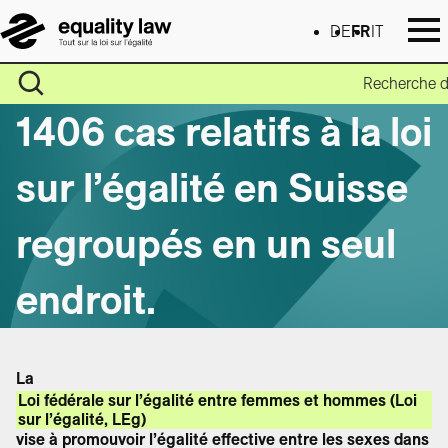
DE
FR
IT
Recherche d
1406 cas relatifs à la loi
sur l’égalité en Suisse
regroupés en un seul
endroit.
La
Loi fédérale sur l’égalité entre femmes et hommes (Loi
sur l’égalité, LEg)
vise à promouvoir l’égalité effective entre les sexes dans