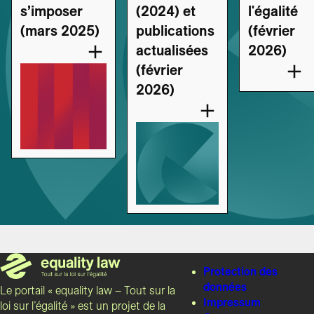
s’imposer
(2024) et
l'égalité
(mars 2025)
publications
(février
actualisées
2026)
(février
2026)
Protection des
données
Le portail « equality law – Tout sur la
Impressum
loi sur l’égalité » est un projet de la