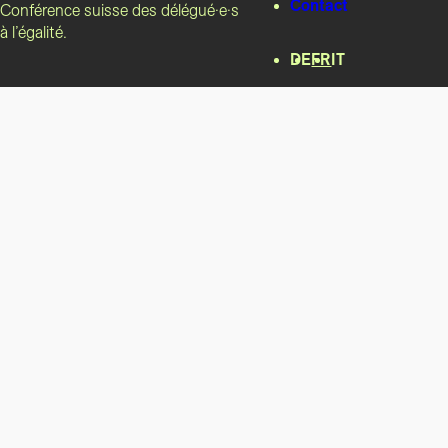
Contact
Conférence suisse des délégué·e·s
à l’égalité.
DE
FR
IT