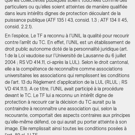
que les collectivités publiques soient touchées comme des
particuliers ou qu’elles soient atteintes de manière qualifiée
dans leurs intérêts dignes de protection découlant de la
puissance publique (ATF 135 I 43, consid. 1.3 ; ATF 134 II 45,
consid. 2.2.1).
En l’espèce, Le TF a reconnu à l’UNIL la qualité pour recourir
contre l’arrêt du TC. En effet, l’UNIL est un établissement de
droit public autonome doté de la personnalité juridique (art.
1 de la Loi vaudoise sur l’Université de Lausanne du 6 juillet
2004 ; RS VD 414.11, ci-après la LUL). Selon le droit cantonal,
elle a la compétence de reconnaître comme associations
universitaires les associations qui remplissent les conditions
de l’art. 13 du Règlement d’application de la LUL (RLUL ; RS
VD 414.11.1). A ce titre, l’UNIL avait participé à la procédure
devant le TC. Le TF lui a reconnu un intérêt digne de
protection à recourir car la décision du TC aurait pu la
contraindre à reconnaître une association qui, selon la
recourante, comportait des aspects contraires aux principes
qu’elle-même défend, ce qui aurait pu porter atteinte à son
image. Elle remplissait ainsi toutes les conditions posées à