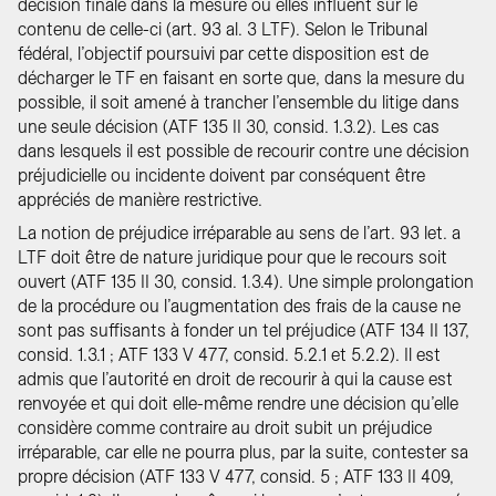
décision finale dans la mesure où elles influent sur le
contenu de celle-ci (art. 93 al. 3 LTF). Selon le Tribunal
fédéral, l’objectif poursuivi par cette disposition est de
décharger le TF en faisant en sorte que, dans la mesure du
possible, il soit amené à trancher l’ensemble du litige dans
une seule décision (ATF 135 II 30, consid. 1.3.2). Les cas
dans lesquels il est possible de recourir contre une décision
préjudicielle ou incidente doivent par conséquent être
appréciés de manière restrictive.
La notion de préjudice irréparable au sens de l’art. 93 let. a
LTF doit être de nature juridique pour que le recours soit
ouvert (ATF 135 II 30, consid. 1.3.4). Une simple prolongation
de la procédure ou l’augmentation des frais de la cause ne
sont pas suffisants à fonder un tel préjudice (ATF 134 II 137,
consid. 1.3.1 ; ATF 133 V 477, consid. 5.2.1 et 5.2.2). Il est
admis que l’autorité en droit de recourir à qui la cause est
renvoyée et qui doit elle-même rendre une décision qu’elle
considère comme contraire au droit subit un préjudice
irréparable, car elle ne pourra plus, par la suite, contester sa
propre décision (ATF 133 V 477, consid. 5 ; ATF 133 II 409,