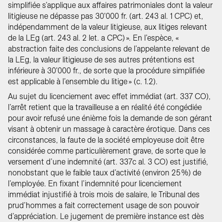
simplifiée s’applique aux affaires patrimoniales dont la valeur
litigieuse ne dépasse pas 30'000 fr. (art. 243 al. 1 CPC) et,
indépendamment de la valeur litigieuse, aux litiges relevant
de la LEg (art. 243 al. 2 let. a CPC) ». En l’espèce, «
abstraction faite des conclusions de l’appelante relevant de
la LEg, la valeur litigieuse de ses autres prétentions est
inférieure à 30'000 fr., de sorte que la procédure simplifiée
est applicable à l’ensemble du litige » (c. 1.2).
Au sujet du licenciement avec effet immédiat (art. 337 CO),
l’arrêt retient que la travailleuse a en réalité été congédiée
pour avoir refusé une énième fois la demande de son gérant
visant à obtenir un massage à caractère érotique. Dans ces
circonstances, la faute de la société employeuse doit être
considérée comme particulièrement grave, de sorte que le
versement d’une indemnité (art. 337c al. 3 CO) est justifié,
nonobstant que le faible taux d’activité (environ 25 %) de
l’employée. En fixant l’indemnité pour licenciement
immédiat injustifié à trois mois de salaire, le Tribunal des
prud’hommes a fait correctement usage de son pouvoir
d’appréciation. Le jugement de première instance est dès