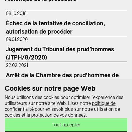
08.10.2018
Échec de la tentative de conciliation,
autorisation de procéder
09.01.2020
Jugement du Tribunal des prud’hommes
(JTPH/8/2020)
22.02.2021
Arrêt de la Chambre des prud’hommes de
la Cour de justice (CAPH/37/2021)
Cookies sur notre page Web
Nous utilisons des cookies pour optimiser l’expérience des
utilisateurs sur notre site Web. Lisez notre
politique de
Protection des
confidentialité
pour en savoir plus sur notre utilisation de
données
cookies et la protection de vos données.
Le portail « equality law – Tout sur la
Impressum
loi sur l’égalité » est un projet de la
Tout accepter
Contact
Conférence suisse des délégué·e·s