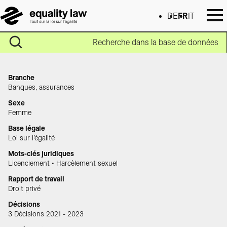
DE
FR
IT
Recherche dans la base de données
Branche
Banques, assurances
Sexe
Femme
Base légale
Loi sur l’égalité
Mots-clés juridiques
Licenciement • Harcèlement sexuel
Rapport de travail
Droit privé
Décisions
3 Décisions 2021 - 2023