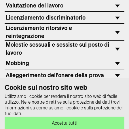
Valutazione del lavoro
Licenziamento discriminatorio
Licenziamento ritorsivo e
reintegrazione
Molestie sessuali e sessiste sul posto di
lavoro
Mobbing
Alleggerimento dell’onere della prova
Cookie sul nostro sito web
Azioni delle organizzazioni
Utilizziamo i cookie per rendere il nostro sito web di facile
utilizzo. Nelle nostre
direttive sulla protezione dei dati
trovi
informazioni su come usiamo i cookie e sulla protezione dei
Protezione dati
tuoi dati.
Impressum
Il portale informativo «equality law –
Accetta tutti
Contatti
tutto sulla legge sulla parità» è un