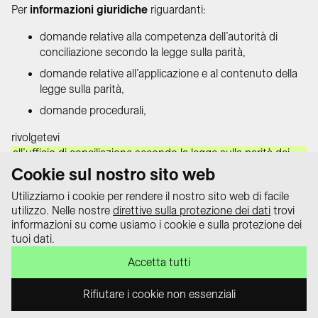
Per
informazioni giuridiche
riguardanti:
domande relative alla competenza dell’autorità di
conciliazione secondo la legge sulla parità,
domande relative all’applicazione e al contenuto della
legge sulla parità,
domande procedurali,
rivolgetevi
all’ufficio di conciliazione secondo la legge sulla parità dei
sessi
Cookie sul nostro sito web
del vostro rispettivo cantone o della Confederazione.
Utilizziamo i cookie per rendere il nostro sito web di facile
utilizzo. Nelle nostre
direttive sulla protezione dei dati
trovi
informazioni su come usiamo i cookie e sulla protezione dei
Protezione dati
tuoi dati.
Impressum
Il portale informativo «equality law –
Accetta tutti
Contatti
tutto sulla legge sulla parità» è un
progetto della Conferenza svizzera
Rifiutare i cookie non essenziali
delle/dei delegate/i alla parità.
DE
FR
IT