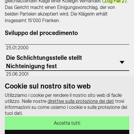
gleichlautenden Klage einer Kollegin verhandelt (
Zug Fall 2
).
Das Gericht macht einen Einigungsvorschlag, der von
beiden Parteien akzeptiert wird. Die Klägerin erhält
insgesamt 15'000 Franken.
Sviluppo del procedimento
25.01.2000
Die Schlichtungsstelle stellt
Nichteinigung fest
25.06.2001
Cookie sul nostro sito web
Das Kantonsgericht erzielt Vergleich
Utilizziamo i cookie per rendere il nostro sito web di facile
utilizzo. Nelle nostre
direttive sulla protezione dei dati
trovi
informazioni su come usiamo i cookie e sulla protezione dei
Protezione dati
tuoi dati.
Impressum
Il portale informativo «equality law –
Accetta tutti
Contatti
tutto sulla legge sulla parità» è un
progetto della Conferenza svizzera