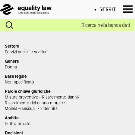
DE
FR
IT
Ricerca nella banca dati
Settore
Servizi sociali e sanitari
Genere
Donna
Base legale
Non specificato
Parole chiave giuridiche
Misure preventive • Risarcimento danni/
Risarcimento del danno morale •
Molestie sessuali • Indennità
Ambito
Diritto privato
Decisioni