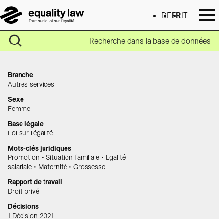
DE
FR
IT
Recherche dans la base de données
Branche
Autres services
Sexe
Femme
Base légale
Loi sur l’égalité
Mots-clés juridiques
Promotion • Situation familiale • Egalité
salariale • Maternité • Grossesse
Rapport de travail
Droit privé
Décisions
1 Décision 2021