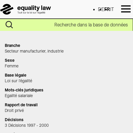
DE
FR
IT
Recherche dans la base de données
Branche
Secteur manufacturier, industrie
Sexe
Femme
Base légale
Loi sur l’égalité
Mots-clés juridiques
Egalité salariale
Rapport de travail
Droit privé
Décisions
3 Décisions 1997 - 2000