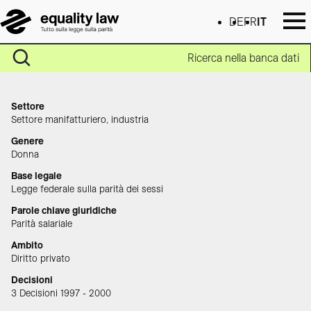
DE
FR
IT
Ricerca nella banca dati
Settore
Settore manifatturiero, industria
Genere
Donna
Base legale
Legge federale sulla parità dei sessi
Parole chiave giuridiche
Parità salariale
Ambito
Diritto privato
Decisioni
3 Decisioni 1997 - 2000