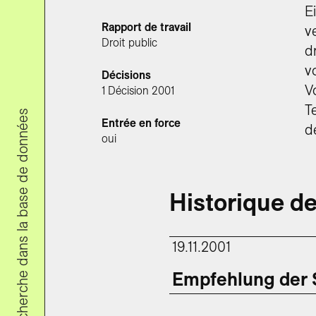
E
Rapport de travail
v
Droit public
d
v
Décisions
V
1 Décision 2001
T
Recherche dans la base de données
Entrée en force
d
oui
Historique de
19.11.2001
Empfehlung der 