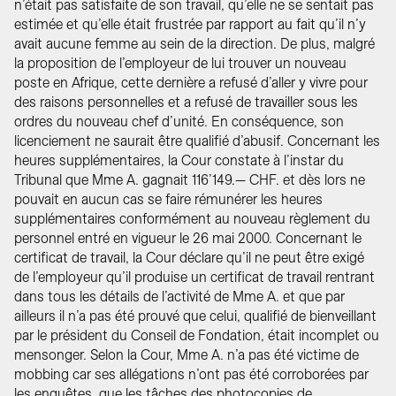
n’était pas satisfaite de son travail, qu’elle ne se sentait pas
estimée et qu’elle était frustrée par rapport au fait qu’il n’y
avait aucune femme au sein de la direction. De plus, malgré
la proposition de l’employeur de lui trouver un nouveau
poste en Afrique, cette dernière a refusé d’aller y vivre pour
des raisons personnelles et a refusé de travailler sous les
ordres du nouveau chef d’unité. En conséquence, son
licenciement ne saurait être qualifié d’abusif. Concernant les
heures supplémentaires, la Cour constate à l’instar du
Tribunal que Mme A. gagnait 116’149.— CHF. et dès lors ne
pouvait en aucun cas se faire rémunérer les heures
supplémentaires conformément au nouveau règlement du
personnel entré en vigueur le 26 mai 2000. Concernant le
certificat de travail, la Cour déclare qu’il ne peut être exigé
de l’employeur qu’il produise un certificat de travail rentrant
dans tous les détails de l’activité de Mme A. et que par
ailleurs il n’a pas été prouvé que celui, qualifié de bienveillant
par le président du Conseil de Fondation, était incomplet ou
mensonger. Selon la Cour, Mme A. n’a pas été victime de
mobbing car ses allégations n’ont pas été corroborées par
les enquêtes, que les tâches des photocopies de