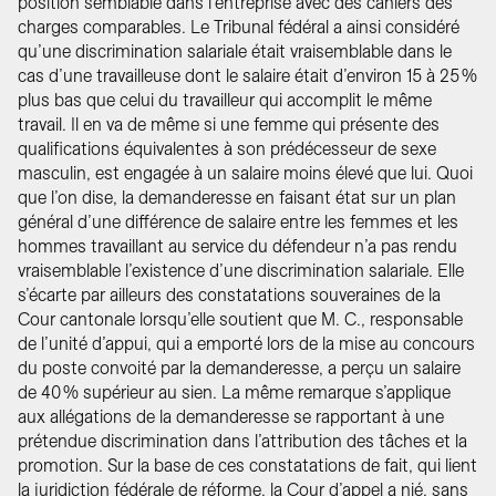
position semblable dans l’entreprise avec des cahiers des
charges comparables. Le Tribunal fédéral a ainsi considéré
qu’une discrimination salariale était vraisemblable dans le
cas d’une travailleuse dont le salaire était d’environ 15 à 25 %
plus bas que celui du travailleur qui accomplit le même
travail. Il en va de même si une femme qui présente des
qualifications équivalentes à son prédécesseur de sexe
masculin, est engagée à un salaire moins élevé que lui. Quoi
que l’on dise, la demanderesse en faisant état sur un plan
général d’une différence de salaire entre les femmes et les
hommes travaillant au service du défendeur n’a pas rendu
vraisemblable l’existence d’une discrimination salariale. Elle
s’écarte par ailleurs des constatations souveraines de la
Cour cantonale lorsqu’elle soutient que M. C., responsable
de l’unité d’appui, qui a emporté lors de la mise au concours
du poste convoité par la demanderesse, a perçu un salaire
de 40 % supérieur au sien. La même remarque s’applique
aux allégations de la demanderesse se rapportant à une
prétendue discrimination dans l’attribution des tâches et la
promotion. Sur la base de ces constatations de fait, qui lient
la juridiction fédérale de réforme, la Cour d’appel a nié, sans