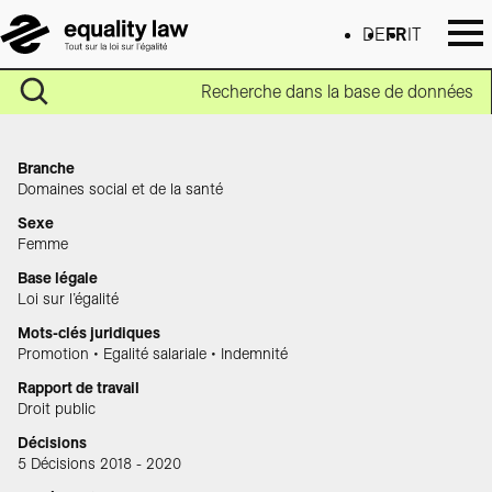
DE
FR
IT
Recherche dans la base de données
Branche
Domaines social et de la santé
Sexe
Femme
Base légale
Loi sur l’égalité
Mots-clés juridiques
Promotion • Egalité salariale • Indemnité
Rapport de travail
Droit public
Décisions
5 Décisions 2018 - 2020