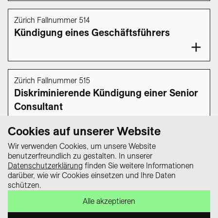
Zürich Fallnummer 514
Kündigung eines Geschäftsführers
Zürich Fallnummer 515
Diskriminierende Kündigung einer Senior
Consultant
Cookies auf unserer Website
1
2
…
49
50
51
52
Wir verwenden Cookies, um unsere Website
benutzerfreundlich zu gestalten. In unserer
Datenschutzerklärung
finden Sie weitere Informationen
darüber, wie wir Cookies einsetzen und Ihre Daten
Datenschutz
schützen.
Impressum
Das Wissensportal «equality law –
Alle akzeptieren
Kontakt
Alles zum Gleichstellungsgesetz» ist
ein Projekt der Schweizerischen