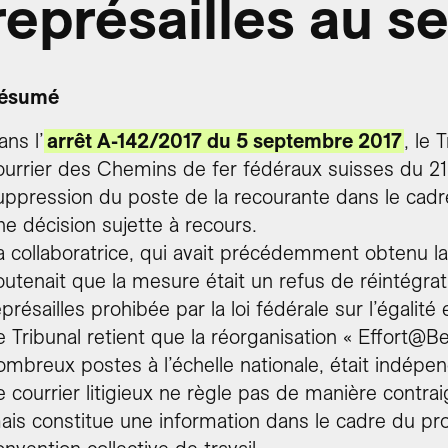
représailles au s
ésumé
ans l’
arrêt A-142/2017 du 5 septembre 2017
, le 
ourrier des Chemins de fer fédéraux suisses du 2
uppression du poste de la recourante dans le cadre
ne décision sujette à recours.
a collaboratrice, qui avait précédemment obtenu l
outenait que la mesure était un refus de réintégra
eprésailles prohibée par la loi fédérale sur l’égal
e Tribunal retient que la réorganisation « Effort@B
ombreux postes à l’échelle nationale, était indépe
e courrier litigieux ne règle pas de manière contra
ais constitue une information dans le cadre du pro