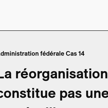
dministration fédérale Cas 14
La réorganisatio
constitue pas un