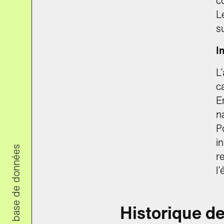
c
L
s
I
L
c
E
n
P
i
r
l’
Historique de