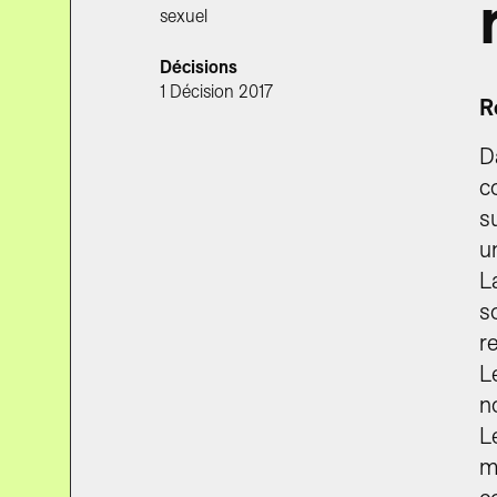
sexuel
Décisions
1 Décision 2017
R
D
c
s
u
L
s
r
L
n
L
m