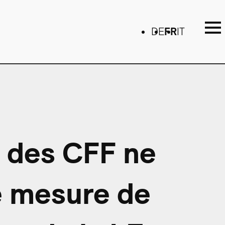
DE
FR
IT
n des CFF ne
e mesure de