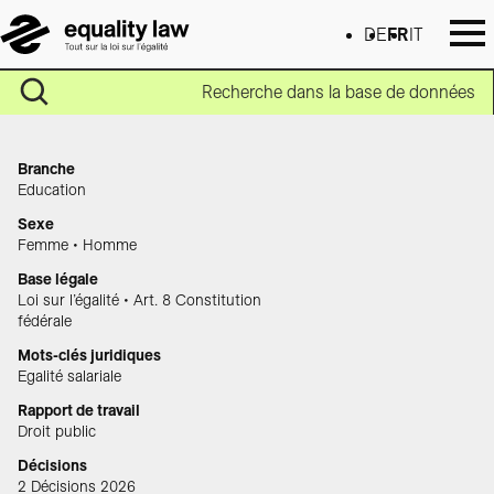
DE
FR
IT
Recherche dans la base de données
Branche
Education
Sexe
Femme • Homme
Base légale
Loi sur l’égalité • Art. 8 Constitution
fédérale
Mots-clés juridiques
Egalité salariale
Rapport de travail
Droit public
Décisions
2 Décisions 2026