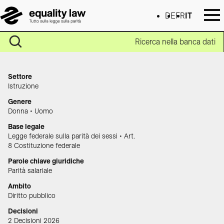
DE
FR
IT
Ricerca nella banca dati
Settore
Istruzione
Genere
Donna • Uomo
Base legale
Legge federale sulla parità dei sessi • Art.
8 Costituzione federale
Parole chiave giuridiche
Parità salariale
Ambito
Diritto pubblico
Decisioni
2 Decisioni 2026