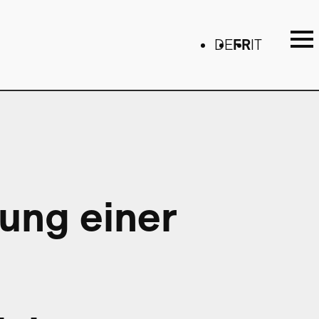
DE
FR
IT
gung einer