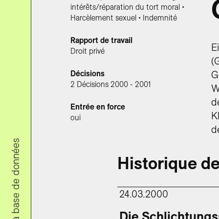
intérêts/réparation du tort moral •
Harcèlement sexuel • Indemnité
Rapport de travail
E
Droit privé
(
Décisions
G
2 Décisions 2000 - 2001
W
d
Entrée en force
K
oui
d
Recherche dans la base de données
Historique de
24.03.2000
Die Schlichtungss