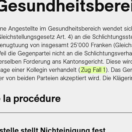
Gesundheitsbere
ine Angestellte im Gesundheitsbereich wendet sic
Gleichstellungsgesetz Art. 4) an die Schlichtungss
enugtuung von insgesamt 25'000 Franken (Gleichst
eil die Gegenpartei nicht an die Schlichtungsverh
erselben Forderung ans Kantonsgericht. Diese wi
lage einer Kollegin verhandelt (
Zug Fall 1
). Das Ge
er von beiden Parteien akzeptiert wird. Die Kläger
 la procédure
telle stellt Nichteinigung fest