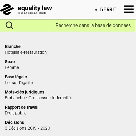
DE
FR
IT
Recherche dans la base de données
Branche
Hôtellerie-restauration
Sexe
Femme
Base légale
Loi sur l’égalité
Mots-clés juridiques
Embauche • Grossesse • Indemnité
Rapport de travail
Droit public
Décisions
3 Décisions 2019 - 2020