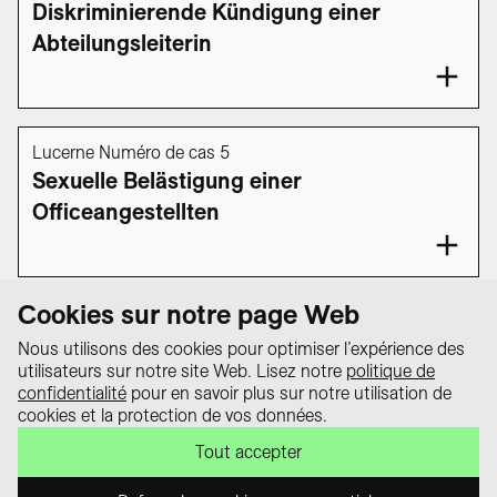
Diskriminierende Kündigung einer
Abteilungsleiterin
Lucerne Numéro de cas 5
Sexuelle Belästigung einer
Officeangestellten
1
2
3
4
…
34
35
Cookies sur notre page Web
Nous utilisons des cookies pour optimiser l’expérience des
utilisateurs sur notre site Web. Lisez notre
politique de
Protection des
confidentialité
pour en savoir plus sur notre utilisation de
données
cookies et la protection de vos données.
Le portail « equality law – Tout sur la
Impressum
loi sur l’égalité » est un projet de la
Tout accepter
Contact
Conférence suisse des délégué·e·s
à l’égalité.