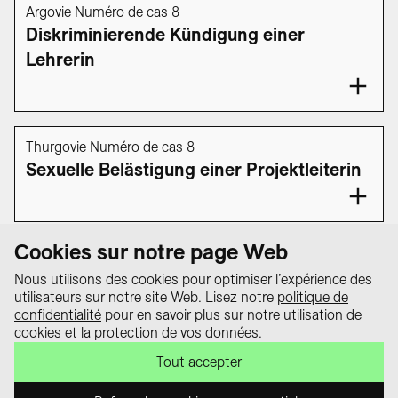
Argovie Numéro de cas 8
Diskriminierende Kündigung einer
Lehrerin
Thurgovie Numéro de cas 8
Sexuelle Belästigung einer Projektleiterin
1
2
3
4
5
…
34
35
Cookies sur notre page Web
Nous utilisons des cookies pour optimiser l’expérience des
utilisateurs sur notre site Web. Lisez notre
politique de
Protection des
confidentialité
pour en savoir plus sur notre utilisation de
données
cookies et la protection de vos données.
Le portail « equality law – Tout sur la
Impressum
loi sur l’égalité » est un projet de la
Tout accepter
Contact
Conférence suisse des délégué·e·s
à l’égalité.