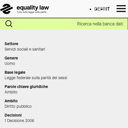
DE
FR
IT
Ricerca nella banca dati
Settore
Servizi sociali e sanitari
Genere
Uomo
Base legale
Legge federale sulla parità dei sessi
Parole chiave giuridiche
Ambito
Ambito
Diritto pubblico
Decisioni
1 Decisione 2006