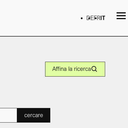
DE
FR
IT
Affina la ricerca
cercare