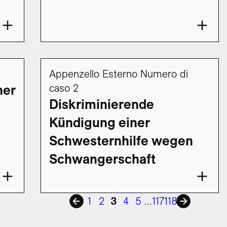
Appenzello Esterno Numero di
caso 2
ner
Diskriminierende
Kündigung einer
Schwesternhilfe wegen
Schwangerschaft
1
2
3
4
5
...
117
118