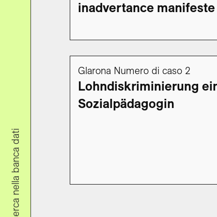
inadvertance manifeste
Glarona Numero di caso 2
Lohndiskriminierung ei
Sozialpädagogin
Ricerca nella banca dati