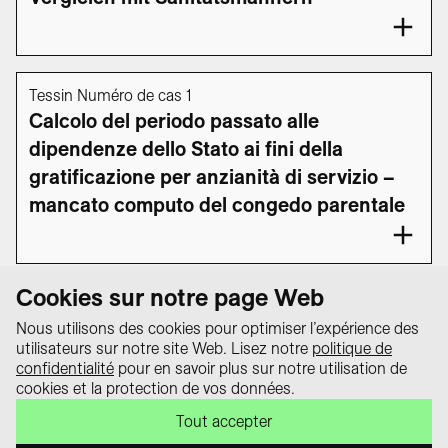
Tessin Numéro de cas 1
Calcolo del periodo passato alle
dipendenze dello Stato ai fini della
gratificazione per anzianità di servizio –
mancato computo del congedo parentale
1
2
3
4
…
117
118
Cookies sur notre page Web
Nous utilisons des cookies pour optimiser l’expérience des
utilisateurs sur notre site Web. Lisez notre
politique de
Protection des
confidentialité
pour en savoir plus sur notre utilisation de
données
cookies et la protection de vos données.
Le portail « equality law – Tout sur la
Impressum
loi sur l’égalité » est un projet de la
Tout accepter
Contact
Conférence suisse des délégué·e·s