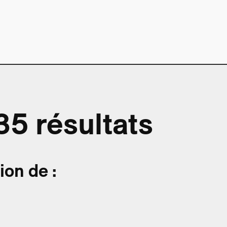
35 résultats
on de :