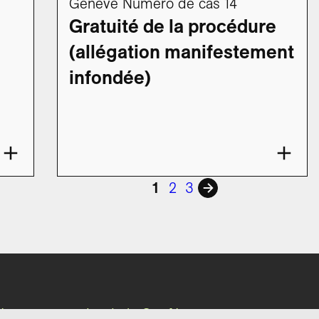
Genève Numéro de cas 14
Gratuité de la procédure
(allégation manifestement
infondée)
1
2
3
lité » est un projet de la Conférence