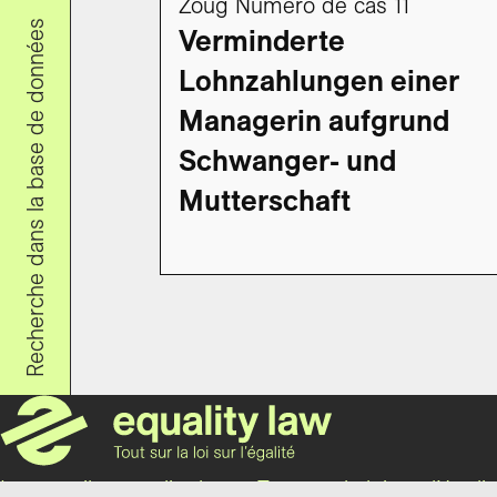
Zoug Numéro de cas 11
Recherche dans la base de données
Verminderte
Lohnzahlungen einer
Managerin aufgrund
Schwanger- und
Mutterschaft
Le portail « equality law – Tout sur la loi sur l’éga